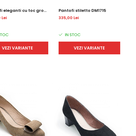
i eleganti cu toc gros
Pantofi stiletto DM1715
1
 Lei
335,00 Lei
STOC
IN STOC
VEZI VARIANTE
VEZI VARIANTE