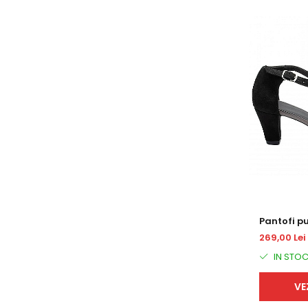
Pantofi 
269,00 Lei
IN STO
VE