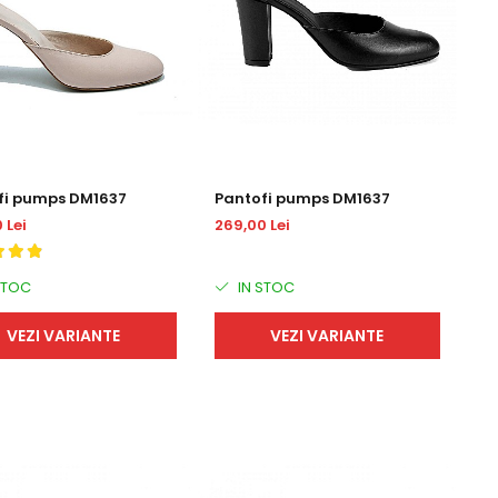
fi pumps DM1637
Pantofi pumps DM1637
 Lei
269,00 Lei
STOC
IN STOC
VEZI VARIANTE
VEZI VARIANTE