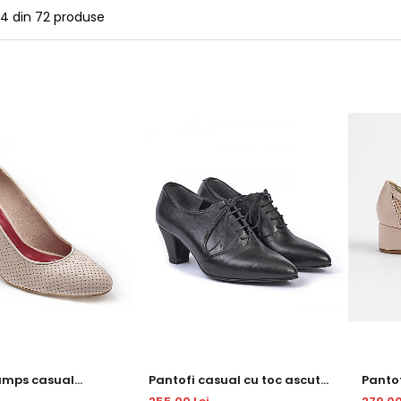
24
din
72
produse
umps casual
Pantofi casual cu toc ascutit
Pantof
 DM1621
DM 1818
mediu