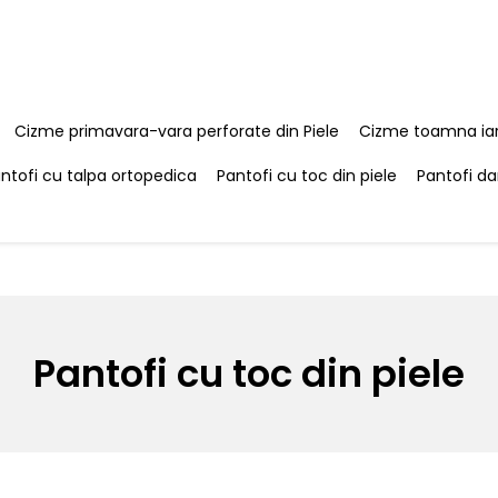
Cizme primavara-vara perforate din Piele
Cizme toamna iar
ntofi cu talpa ortopedica
Pantofi cu toc din piele
Pantofi da
Pantofi cu toc din piele