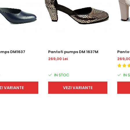
pumps DM1637
Pantofi pumps DM 1637M
Panto
269,00 Lei
269,00
C
IN STOC
IN 
ZI VARIANTE
VEZI VARIANTE