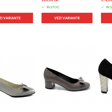
255,00 Lei
279,00
C
IN STOC
IN 
ZI VARIANTE
VEZI VARIANTE