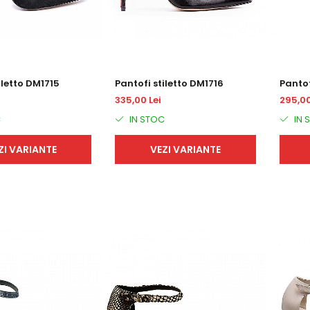
iletto DM1715
Pantofi stiletto DM1716
Panto
elega
335,00 Lei
295,00
C
IN STOC
IN 
ZI VARIANTE
VEZI VARIANTE