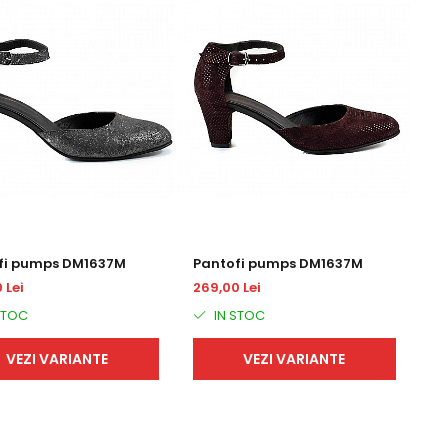
fi pumps DM1637M
Pantofi pumps DM1637M
 Lei
269,00 Lei
STOC
IN STOC
VEZI VARIANTE
VEZI VARIANTE