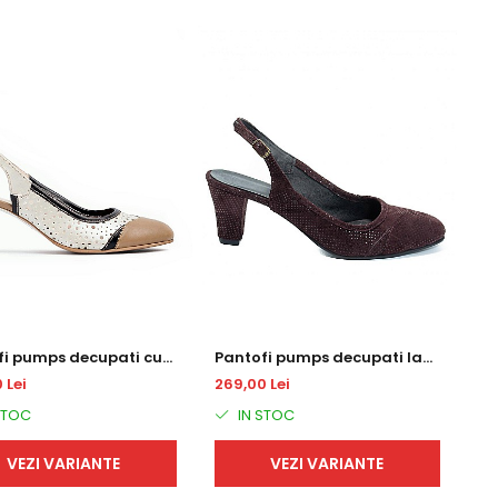
fi pumps decupati cu
Pantofi pumps decupati la
atii DM1718
spate DM1718
 Lei
269,00 Lei
STOC
IN STOC
VEZI VARIANTE
VEZI VARIANTE