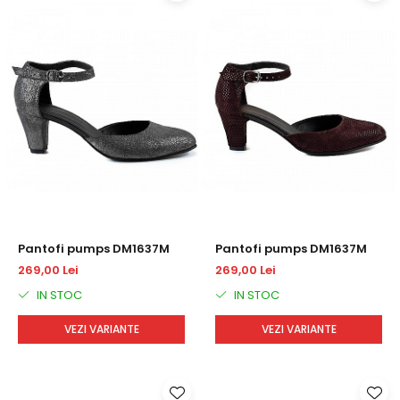
Pantofi pumps DM1637M
Pantofi pumps DM1637M
269,00 Lei
269,00 Lei
IN STOC
IN STOC
VEZI VARIANTE
VEZI VARIANTE