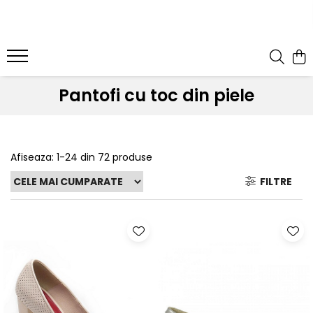
Pantofi cu toc din piele
Afiseaza:
1-
24
din
72
produse
FILTRE