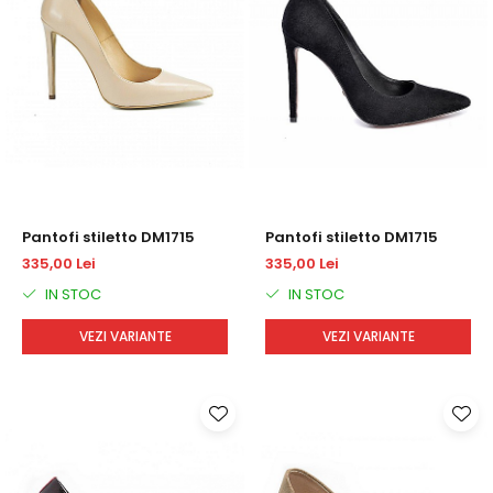
Pantofi stiletto DM1715
Pantofi stiletto DM1715
335,00 Lei
335,00 Lei
IN STOC
IN STOC
VEZI VARIANTE
VEZI VARIANTE