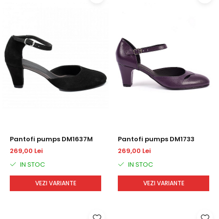
Pantofi pumps DM1637M
Pantofi pumps DM1733
269,00 Lei
269,00 Lei
IN STOC
IN STOC
VEZI VARIANTE
VEZI VARIANTE