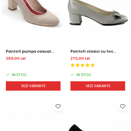
Pantofi pumps casual
Pantofi clasici cu toc
perforati DM1621
mediu DM1914
269,00 Lei
270,00 Lei
IN STOC
IN STOC
VEZI VARIANTE
VEZI VARIANTE