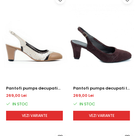
Pantofi pumps decupati
Pantofi pumps decupati la
cu perforatii DM1718
spate DM1718
269,00 Lei
269,00 Lei
IN STOC
IN STOC
VEZI VARIANTE
VEZI VARIANTE