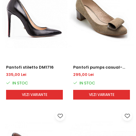
Pantofi stiletto DM1716
Pantofi pumps casual-
eleganti DM 1504
335,00 Lei
295,00 Lei
IN STOC
IN STOC
VEZI VARIANTE
VEZI VARIANTE