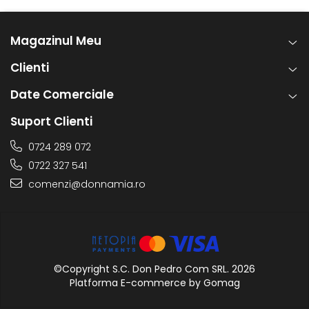
Magazinul Meu
Clienti
Date Comerciale
Suport Clienti
0724 289 072
0722 327 541
comenzi@donnamia.ro
©Copyright S.C. Don Pedro Com SRL. 2026
Platforma E-commerce by Gomag