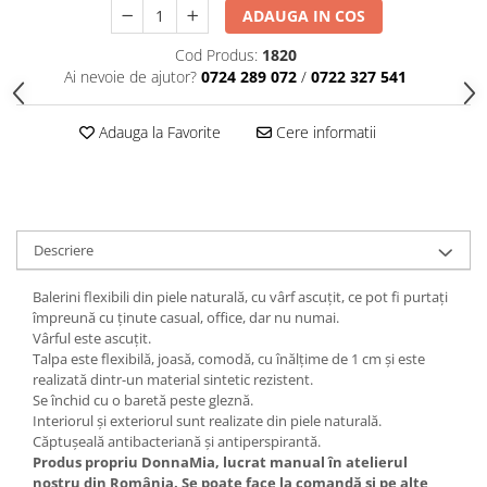
ADAUGA IN COS
Cod Produs:
1820
Ai nevoie de ajutor?
0724 289 072
/
0722 327 541
Adauga la Favorite
Cere informatii
Descriere
Balerini flexibili din piele naturală, cu vârf ascuțit, ce pot fi purtați
împreună cu ținute casual, office, dar nu numai.
Vârful este ascuțit.
Talpa este flexibilă, joasă, comodă, cu înălțime de 1 cm și este
realizată dintr-un material sintetic rezistent.
Se închid cu o baretă peste gleznă.
Interiorul și exteriorul sunt realizate din piele naturală.
Căptușeală antibacteriană și antiperspirantă.
Produs propriu DonnaMia, lucrat manual în atelierul
nostru din România. Se poate face la comandă și pe alte