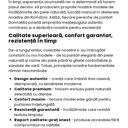
În timp, experiența acumulată ne-a determinat să facem
pasul decisiv: să producem propriile noastre modele de
încălțăminte din piele naturală, lucrată manual în atelierele
noastre din România. Astăzi, fiecare pereche de pantofi
DonnaMia poartă amprenta meșteșugului autentic
românesc și a dedicării noastre pentru excelență.
Calitate superioară, confort garantat,
rezistență în timp
De-a lungul anilor, colecțiile noastre s-au îmbogățit
constant cu noi modele - de la pantofi eleganți din piele
naturală și cizme din piele până la ghete confortabile și
sandale de vară. Totuși, principiile noastre fundamentale
rămân neschimbate:
Design autentic
- creații care îmbină linia clasică,
atemporală, cu tendințele moderne
Calitate premium
- folosim exclusiv piele naturală
selectată cu atenție
Confort maxim
- fiecare model este gândit pentru
purtarea îndelungată
Rezistență garantată
- încălțăminte care rezistă
testului timpului
Raport calitate-preț onest
- produse accesibile fără
compromisuri la calitate