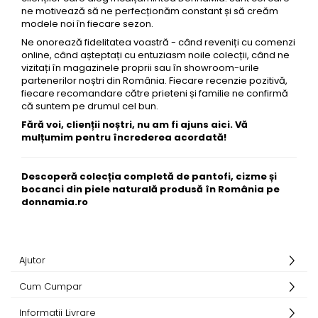
ne motivează să ne perfecționăm constant și să creăm
modele noi în fiecare sezon.
Ne onorează fidelitatea voastră - când reveniți cu comenzi
online, când așteptați cu entuziasm noile colecții, când ne
vizitați în magazinele proprii sau în showroom-urile
partenerilor noștri din România. Fiecare recenzie pozitivă,
fiecare recomandare către prieteni și familie ne confirmă
că suntem pe drumul cel bun.
Fără voi, clienții noștri, nu am fi ajuns aici. Vă
mulțumim pentru încrederea acordată!
Descoperă colecția completă de pantofi, cizme și
bocanci din piele naturală produsă în România pe
donnamia.ro
Ajutor
Cum Cumpar
Informatii Livrare