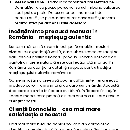
Personalizare
- Toata incălțămintea prezentată pe
DonnaMia.ro se poate personaliza schimband culoarea
sau tipul de piele. De asemenea tinem cont de
particularitățiile picioarelor dumneavoastră și le vom
realiza strict pe dimensiunile acestora.
Încălțăminte produsă manual în
România - meșteșug autentic
Suntem mândri să avem în echipa DonnaMia meșteri
cizmari cu experiență vastă, care iubesc ceea ce fac și se
dăruiesc cu pasiune fiecărui produs. Fiecare pereche de
pantofi din piele naturală este confecționată manual în
România, cu atenție la detalii și respect pentru tradiția
meșteșugului autentic românesc.
Oamenii noștri nu creează doar încălțăminte - ei creează
produse care îi reprezintă și de care sunt mândri. Această
dedicare se simte în fiecare cusătură, în fiecare finisaj, în
fiecare model care pleacă din atelierul nostru spre casele
clienților noștri.
Clienții DonnaMia - cea mai mare
satisfacție a noastră
Cea mai mare bucurie pentru noi vine din aprecierea
clienților care aleg încălțămintea DonnaMia. Sunt cei care