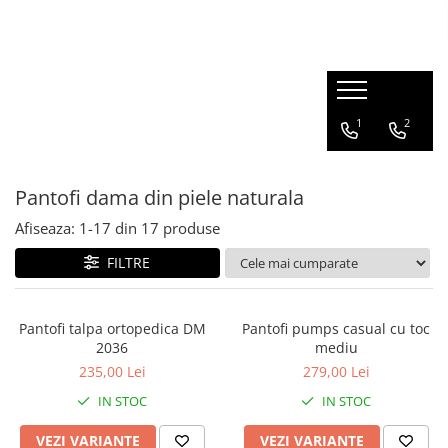
1
2
Pantofi dama din piele naturala
Afiseaza:
1-
17
din
17
produse
FILTRE
Pantofi talpa ortopedica DM
Pantofi pumps casual cu toc
2036
mediu
235,00 Lei
279,00 Lei
IN STOC
IN STOC
VEZI VARIANTE
VEZI VARIANTE