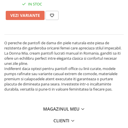
IN STOC
VEZI VARIANTE
O pereche de pantofi de dama din piele naturala este piesa de
rezistenta din garderoba oricarei femei care apreciaza stilul impecabil.
La Donna Mia, cream pantofi lucrati manual in Romania, ganditi sa iti
ofere un echilibru perfect intre eleganta clasica si confortul necesar
unei zile pline.
Indiferent daca optezi pentru pantofi office cu linii curate, modele
pumps rafinate sau variante casual extrem de comode, materialele
premium si calapoadele atent executate iti garanteaza o purtare
placuta de dimineata pana seara. Investeste intr-o incaltaminte
durabila, versatila si pune-ti in valoare feminitatea la fiecare pas.
MAGAZINUL MEU
CLIENTI