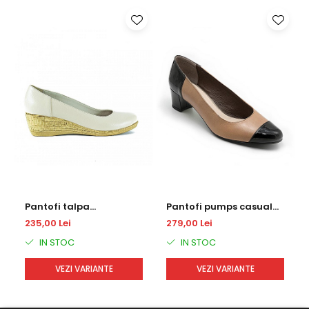
Pantofi talpa
Pantofi pumps casual
ortopedica DM 2036
cu toc mediu
235,00 Lei
279,00 Lei
IN STOC
IN STOC
VEZI VARIANTE
VEZI VARIANTE