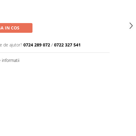
A IN COS
e de ajutor?
0724 289 072
/
0722 327 541
informatii