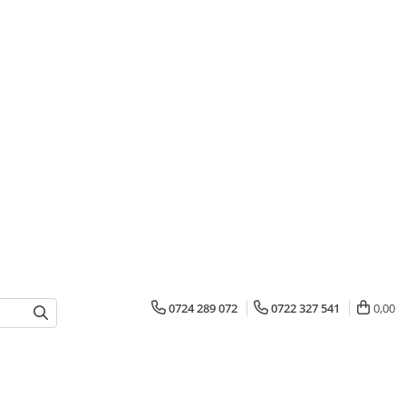
0724 289 072
0722 327 541
0,00