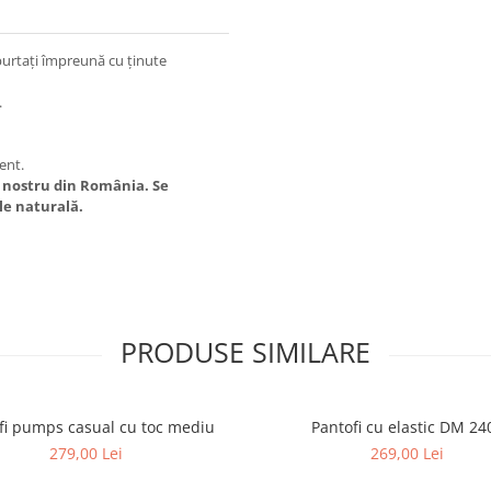
purtați împreună cu ținute
.
tent.
 nostru din România. Se
ele naturală.
PRODUSE SIMILARE
fi pumps casual cu toc mediu
Pantofi cu elastic DM 24
279,00 Lei
269,00 Lei