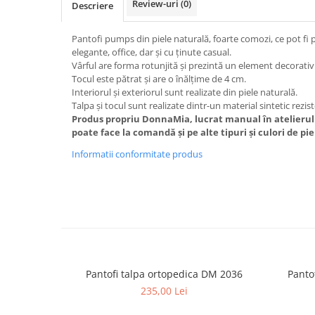
Review-uri
(0)
Descriere
Pantofi pumps din piele naturală, foarte comozi, ce pot fi 
elegante, office, dar și cu ținute casual.
Vârful are forma rotunjită și prezintă un element decorativ
Tocul este pătrat și are o înălțime de 4 cm.
Interiorul și exteriorul sunt realizate din piele naturală.
Talpa și tocul sunt realizate dintr-un material sintetic rezis
Produs propriu DonnaMia, lucrat manual în atelierul
poate face la comandă și pe alte tipuri și culori de pi
Informatii conformitate produs
Pantofi talpa ortopedica DM 2036
Panto
235,00 Lei