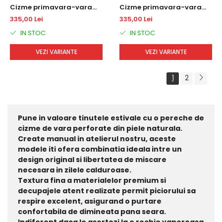
Cizme primavara-vara
Cizme primavara-vara
din piele DM 2113 alb
din piele DM 2113 bleo velur
335,00 Lei
335,00 Lei
IN STOC
IN STOC
VEZI VARIANTE
VEZI VARIANTE
1
2
Pune in valoare tinutele estivale cu o pereche de
cizme de vara perforate din piele naturala.
Create manual in atelierul nostru, aceste
modele iti ofera combinatia ideala intre un
design original si libertatea de miscare
necesara in zilele calduroase.
Textura fina a materialelor premium si
decupajele atent realizate permit piciorului sa
respire excelent, asigurand o purtare
confortabila de dimineata pana seara.
Indiferent daca le asortezi la o rochie vaporoasa