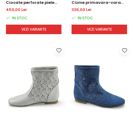
Ciocate perforate piele
Cizme primavara-vara
naturala DM 2407
din piele DM 2114
450,00 Lei
335,00 Lei
IN STOC
IN STOC
VEZI VARIANTE
VEZI VARIANTE