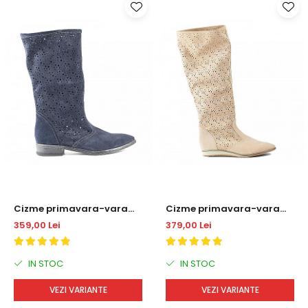
Cizme primavara-vara
Cizme primavara-vara
DM 2020
perforate DM2019
359,00 Lei
379,00 Lei
IN STOC
IN STOC
VEZI VARIANTE
VEZI VARIANTE