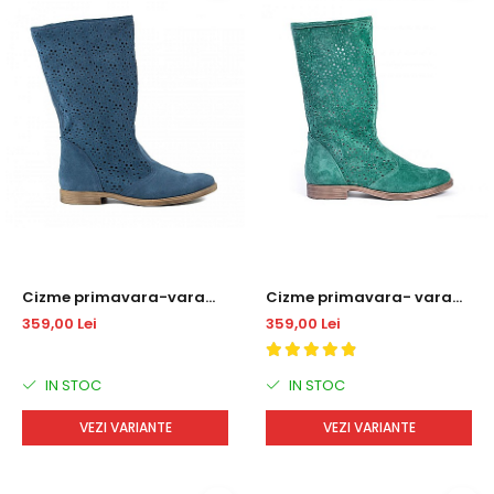
Cizme primavara-vara
Cizme primavara- vara
DM1722
DM1722
359,00 Lei
359,00 Lei
IN STOC
IN STOC
VEZI VARIANTE
VEZI VARIANTE