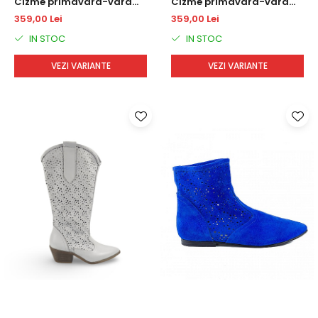
Cizme primavara-vara
Cizme primavara-vara
DM1722
DM1722
359,00 Lei
359,00 Lei
IN STOC
IN STOC
VEZI VARIANTE
VEZI VARIANTE