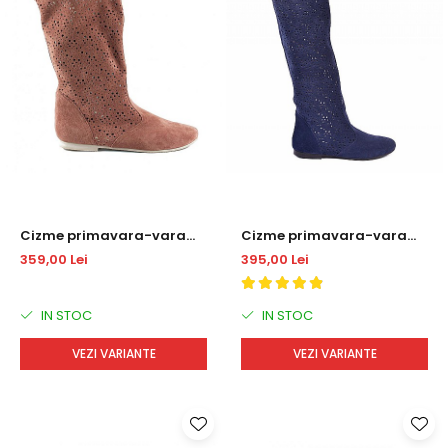
Cizme primavara-vara
Cizme primavara-vara
DM1722
DM1611L
359,00 Lei
395,00 Lei
IN STOC
IN STOC
VEZI VARIANTE
VEZI VARIANTE