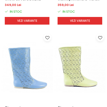
DM1722
349,00 Lei
359,00 Lei
IN STOC
IN STOC
VEZI VARIANTE
VEZI VARIANTE