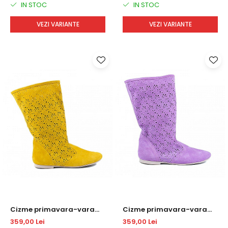
IN STOC
IN STOC
VEZI VARIANTE
VEZI VARIANTE
Cizme primavara-vara
Cizme primavara-vara
DM1722
DM1722
359,00 Lei
359,00 Lei