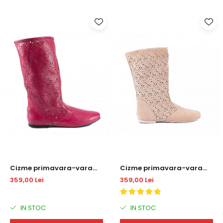
Cizme primavara-vara
Cizme primavara-vara
DM1722
DM 1722
359,00 Lei
359,00 Lei
IN STOC
IN STOC