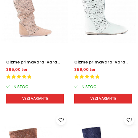
Cizme primavara-vara
Cizme primavara-vara
DM1611
DM1722
395,00 Lei
359,00 Lei
IN STOC
IN STOC
VEZI VARIANTE
VEZI VARIANTE