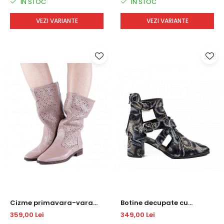
IN STOC
IN STOC
VEZI VARIANTE
VEZI VARIANTE
Cizme primavara-vara
Botine decupate cu
DM 2020
accesorii metalice
359,00 Lei
349,00 Lei
DM2048S