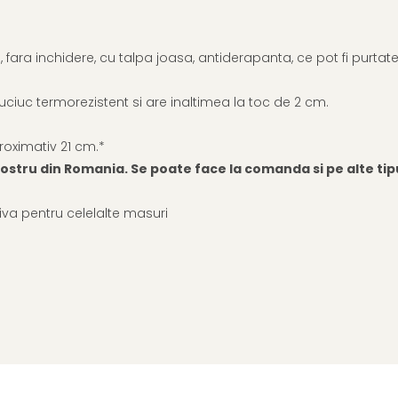
, fara inchidere, cu talpa joasa, antiderapanta, ce pot fi purta
uciuc termorezistent si are inaltimea la toc de 2 cm.
roximativ 21 cm.*
stru din Romania. Se poate face la comanda si pe alte tipur
iva pentru celelalte masuri