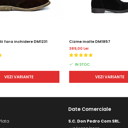
i fara inchidere DM1231
Cizme inalte DM1857
389,00 Lei
IN STOC
VEZI VARIANTE
VEZI VARIANTE
Date Comerciale
Plata
S.C. Don Pedro Com SRL.