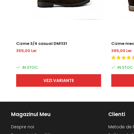
Cizme 3/4 casual DM1131
Cizme medi
355,00 Lei
395,00 Lei
IN STOC
IN STOC
VEZI VARIANTE
Magazinul Meu
Clienti
Despre noi
Metode de 