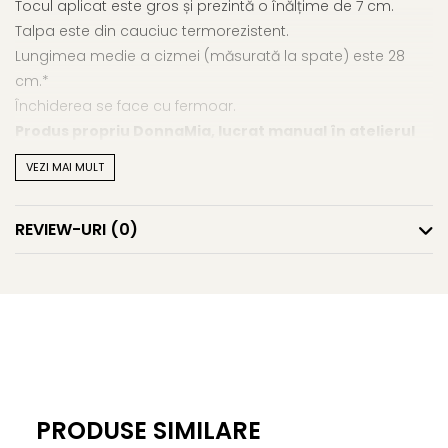
Tocul aplicat este gros și prezintă o înălțime de 7 cm.
Talpa este din cauciuc termorezistent.
Lungimea medie a cizmei (măsurată la spate) este 28
cm.*
Închiderea se face cu fermoar.
Produs propriu DonnaMia, lucrat manual în atelierul
nostru din România. Se poate face la comandă și pe
VEZI MAI MULT
alte tipuri și culori de piele naturală.
REVIEW-URI
(0)
*valoare corespondentă măsurii 37 și este orientativă
pentru celelalte măsuri.
PRODUSE SIMILARE