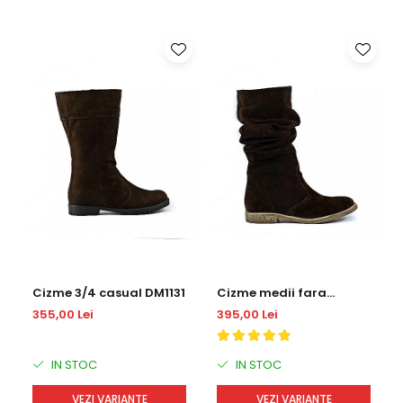
Cizme 3/4 casual DM1131
Cizme medii fara
inchidere DM1231
355,00 Lei
395,00 Lei
IN STOC
IN STOC
VEZI VARIANTE
VEZI VARIANTE