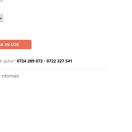
A IN COS
e ajutor?
0724 289 072
/
0722 327 541
informatii