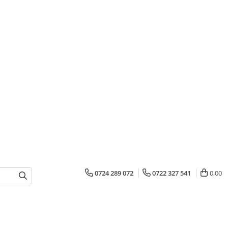
0724 289 072
0722 327 541
0,00