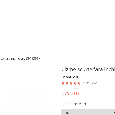
rte fara inchidere DM1361P
Cizme scurte fara in
Donna Mia
1 Review
379,00 Lei
Selectare Marime
: