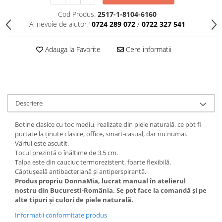
Cod Produs:
2517-1-8104-6160
Ai nevoie de ajutor?
0724 289 072
/
0722 327 541
Adauga la Favorite
Cere informatii
Descriere
Botine clasice cu toc mediu, realizate din piele naturală, ce pot fi
purtate la ținute clasice, office, smart-casual, dar nu numai.
Vârful este ascutit.
Tocul prezintă o înălțime de 3.5 cm.
Talpa este din cauciuc termorezistent, foarte flexibilă.
Căptușeală antibacteriană și antiperspirantă.
Produs propriu DonnaMia, lucrat manual în atelierul
nostru din Bucuresti-România. Se pot face la comandă și pe
alte tipuri și culori de piele naturală.
Informatii conformitate produs