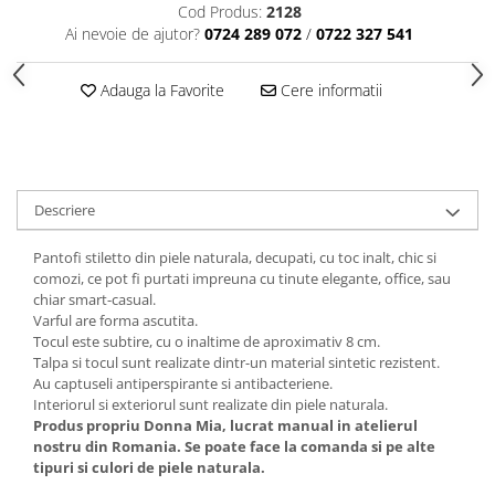
Cod Produs:
2128
Ai nevoie de ajutor?
0724 289 072
/
0722 327 541
Adauga la Favorite
Cere informatii
Descriere
Pantofi stiletto din piele naturala, decupati, cu toc inalt, chic si
comozi, ce pot fi purtati impreuna cu tinute elegante, office, sau
chiar smart-casual.
Varful are forma ascutita.
Tocul este subtire, cu o inaltime de aproximativ 8 cm.
Talpa si tocul sunt realizate dintr-un material sintetic rezistent.
Au captuseli antiperspirante si antibacteriene.
Interiorul si exteriorul sunt realizate din piele naturala.
Produs propriu Donna Mia, lucrat manual in atelierul
nostru din Romania. Se poate face la comanda si pe alte
tipuri si culori de piele naturala.