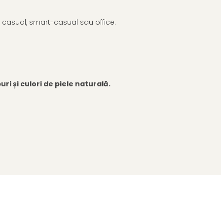
e casual, smart-casual sau office.
i și culori de piele naturală.