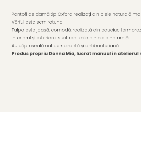
Pantofi de damă tip Oxford realizați din piele naturală mo
Vârful este semirotund.
Talpa este joasă, comodă, realizată din cauciuc termorezi
Interiorul și exteriorul sunt realizate din piele naturală.
Au căptușeală antiperspirantă și antibacteriană.
Produs propriu Donna Mia, lucrat manual în atelierul n