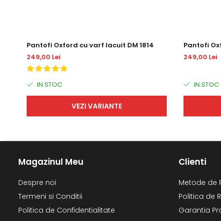
Pantofi Oxford cu varf lacuit DM 1814
Pantofi O
249,00 Lei
249,00 Lei
IN STOC
IN STOC
VEZI VARIANTE
Magazinul Meu
Clienti
Despre noi
Metode de 
Termeni si Conditii
Politica de 
Politica de Confidentialitate
Garantia Pr