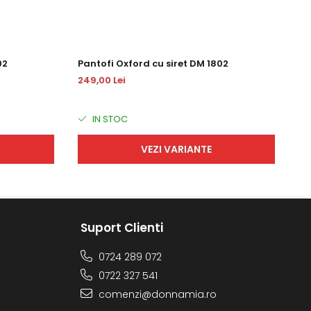
02
Pantofi Oxford cu siret DM 1802
Pa
249,00 Lei
25
IN STOC
VEZI VARIANTE
Suport Clienti
0724 289 072
0722 327 541
comenzi@donnamia.ro