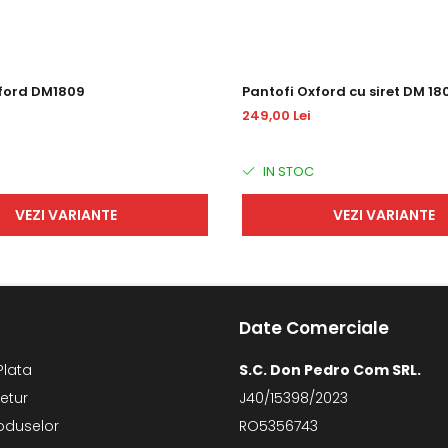
xford DM1809
Pantofi Oxford cu siret DM 18
249,00 Lei
IN STOC
VEZI VARIANTE
VEZI VARIANTE
Date Comerciale
Plata
S.C. Don Pedro Com SRL.
Retur
J40/15398/2023
oduselor
RO5356743