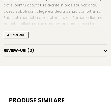
cat si pentru activitati relaxante in oras sau vacante,
acesti saboti sunt alegerea ideala pentru confort zilnic.
Fabricati manual in atelierul nostru din Romania, fiecare
pereche reflecta o imbinare armonioasa intre stil si
functionalitate.
VEZI MAI MULT
REVIEW-URI
(0)
PRODUSE SIMILARE
Caracteristici Tehnice Esentiale