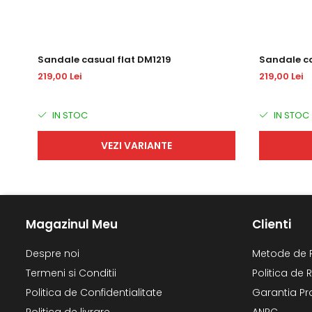
Sandale casual flat DM1219
Sandale ca
219,00 Lei
219,00 Lei
IN STOC
IN STOC
VEZI VARIANTE
Magazinul Meu
Clienti
Despre noi
Metode de 
Termeni si Conditii
Politica de 
Politica de Confidentialitate
Garantia Pr