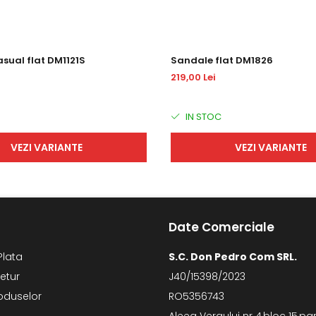
sual flat DM1121S
Sandale flat DM1826
219,00 Lei
IN STOC
VEZI VARIANTE
VEZI VARIANTE
Date Comerciale
Plata
S.C. Don Pedro Com SRL.
Retur
J40/15398/2023
oduselor
RO5356743