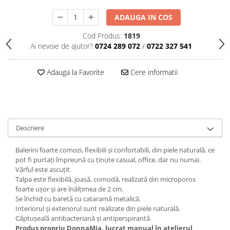
ADAUGA IN COS
Cod Produs:
1819
Ai nevoie de ajutor?
0724 289 072
/
0722 327 541
Adauga la Favorite
Cere informatii
Descriere
Balerini foarte comozi, flexibili și confortabili, din piele naturală, ce
pot fi purtați împreună cu ținute casual, office, dar nu numai.
Vârful este ascuțit.
Talpa este flexibilă, joasă, comodă, realizată din microporos
foarte ușor și are înălțimea de 2 cm.
Se închid cu baretă cu cataramă metalică.
Interiorul și exteriorul sunt realizate din piele naturală.
Căptușeală antibacteriană și antiperspirantă.
Produs propriu DonnaMia, lucrat manual în atelierul