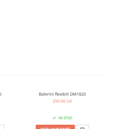
0
Balerini flexibili DM1820
Bal
259,00 Lei
IN STOC