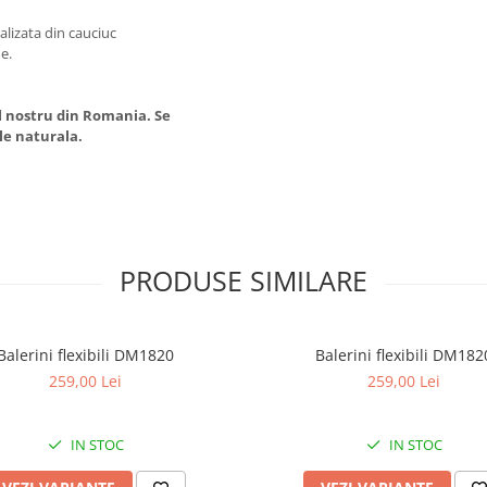
alizata din cauciuc
e.
l nostru din Romania. Se
ele naturala.
PRODUSE SIMILARE
Balerini flexibili DM1820
Balerini flexibili DM182
259,00 Lei
259,00 Lei
IN STOC
IN STOC