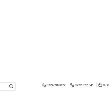
0724 289 072
0722 327 541
0,00