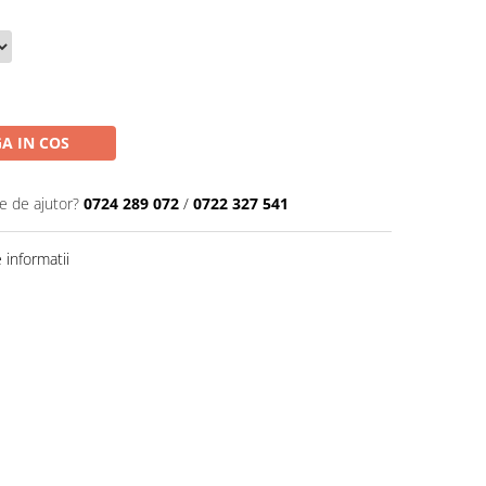
A IN COS
e de ajutor?
0724 289 072
/
0722 327 541
informatii