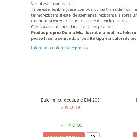
Varful este usor ascutit.
Talpa este flexibila, joasa, comoda, cu inaltimea de 1 cm, re
termorezistent si este, de asemenea, rezistenta la abraziun
Interiorul si exteriorul sunt realizate din piele naturala.
Captuseala antibacteriana si antiperspiranta.
Produs propriu Donna Mia, lucrat manual in atelieru
poate face la comanda si pe alte tipuri si culori de pi
Informatii conformitate produs
Balerini cu decupaje DM 2031
239,00 Lei
IN STOC