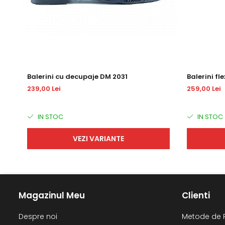
Balerini cu decupaje DM 2031
Balerini fl
239,00 Lei
259,00 Lei
IN STOC
IN STOC
VEZI VARIANTE
Magazinul Meu
Clienti
Despre noi
Metode de 