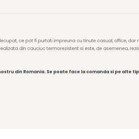
 si decupat, ce pot fi purtati impreuna cu tinute casual, office, dar
 realizata din cauciuc termorezistent si este, de asemenea, rezi
ostru din Romania. Se poate face la comanda si pe alte tipur