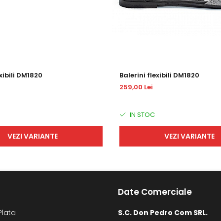
exibili DM1820
Balerini flexibili DM1820
259,00 Lei
IN STOC
VEZI VARIANTE
VEZI VARIANTE
Date Comerciale
Plata
S.C. Don Pedro Com SRL.