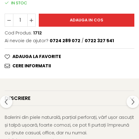
IN STOC
ADAUGA IN COS
Cod Produs:
1712
Ai nevoie de ajutor?
0724 289 072
/
0722 327 541
ADAUGA LA FAVORITE
CERE INFORMATII
DESCRIERE
Balerini din piele naturală, parțial perforați, vârf ușor ascuțit
și talpă ușoară, foarte comozi, ce pot fi purtați împreună
cu ținute casual, office, dar nu numai.