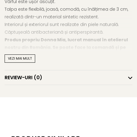
Vârful este ușor ascuțit.
Talpa este flexibilă, joasă, comodă, cu înălțimea de 3 cm,
realizată dintr-un material sintetic rezistent.
Interiorul și exteriorul sunt realizate din piele naturală.
Căptușeală antibacteriană și antiperspirantă.
Produs propriu Donna Mia, lucrat manual în atelierul
nostru din România. Se poate face la comandă și pe
alte tipuri și culori de piele naturală.
VEZI MAI MULT
REVIEW-URI
(0)