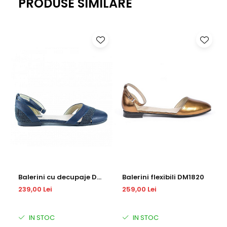
PRODUSE SIMILARE
Balerini cu decupaje DM
Balerini flexibili DM1820
2031
239,00 Lei
259,00 Lei
IN STOC
IN STOC