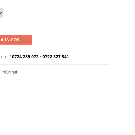
A IN COS
jutor?
0724 289 072
/
0722 327 541
informatii