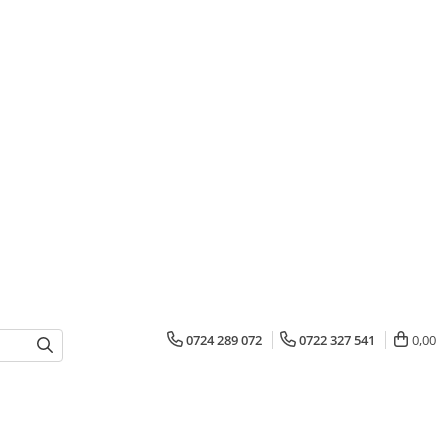
0724 289 072
0722 327 541
0,00