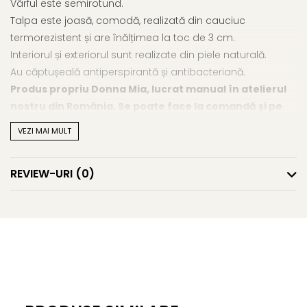
Vârful este semirotund.
Talpa este joasă, comodă, realizată din cauciuc
termorezistent și are înălțimea la toc de 3 cm.
Interiorul și exteriorul sunt realizate din piele naturală.
Au căptușeală antiperspirantă și antibacteriană.
Produs propriu Donna Mia, lucrat manual în atelierul
nostru din România. Se poate face la comandă și pe
alte tipuri și culori de piele naturală.
VEZI MAI MULT
REVIEW-URI
(0)