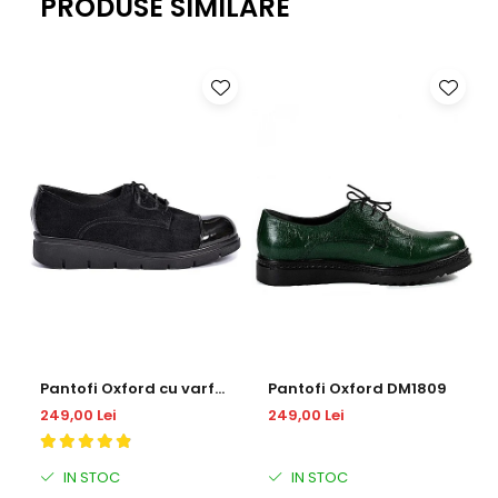
PRODUSE SIMILARE
Pantofi Oxford cu varf
Pantofi Oxford DM1809
lacuit DM 1814
249,00 Lei
249,00 Lei
IN STOC
IN STOC