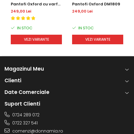
Pantofi Oxford cu varf
Pantofi Oxford DM1809
lacuit DM 1814
249,00 Lei
249,00 Lei
IN STOC
IN STOC
VEZI VARIANTE
VEZI VARIANTE
Magazinul Meu
Clienti
Date Comerciale
Suport Clienti
0724 289 072
0722 327 541
comenzi@donnamia.ro