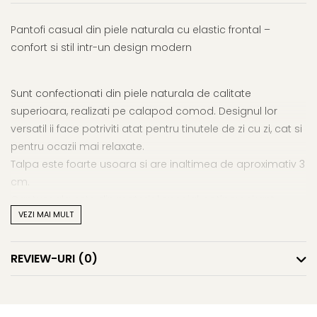
Pantofi casual din piele naturala cu elastic frontal –
confort si stil intr-un design modern
Sunt confectionati din piele naturala de calitate
superioara, realizati pe calapod comod. Designul lor
versatil ii face potriviti atat pentru tinutele de zi cu zi, cat si
pentru ocazii mai relaxate.
Talpa este foarte usoara si are inaltimea de aproximativ 3
cm.
Captuseala este din material special, antiperspirant,
VEZI MAI MULT
antibacterian, de foarte buna calitate.
Elasticul amplasat in partea frontala nu doar adauga un
element modern de stil, ci asigura si o fixare confortabila,
REVIEW-URI
(0)
adaptandu-se perfect formei piciorului.
Produs propriu Donna Mia, lucrat manual in atelierul
nostru din Romania. Se poate face la comanda si pe