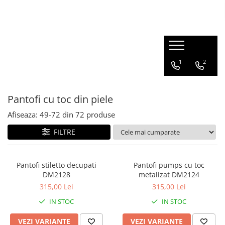
1
2
Pantofi cu toc din piele
Afiseaza:
49-
72
din
72
produse
FILTRE
Pantofi stiletto decupati
Pantofi pumps cu toc
DM2128
metalizat DM2124
315,00 Lei
315,00 Lei
IN STOC
IN STOC
VEZI VARIANTE
VEZI VARIANTE