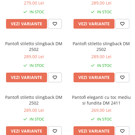
mediu DM 2539
279,00 Lei
289,00 Lei
IN STOC
IN STOC
VEZI VARIANTE
VEZI VARIANTE
Pantofi stiletto slingback DM
Pantofi stiletto slingback DM
2502
2502
289,00 Lei
289,00 Lei
IN STOC
IN STOC
VEZI VARIANTE
VEZI VARIANTE
Pantofi stiletto slingback DM
Pantofi eleganti cu toc mediu
2502
si fundita DM 2411
289,00 Lei
269,00 Lei
IN STOC
IN STOC
VEZI VARIANTE
VEZI VARIANTE